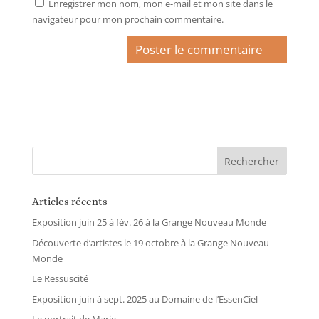
Enregistrer mon nom, mon e-mail et mon site dans le
navigateur pour mon prochain commentaire.
A
l
t
e
r
n
a
t
i
Articles récents
v
Exposition juin 25 à fév. 26 à la Grange Nouveau Monde
e
Découverte d’artistes le 19 octobre à la Grange Nouveau
:
Monde
Le Ressuscité
Exposition juin à sept. 2025 au Domaine de l’EssenCiel