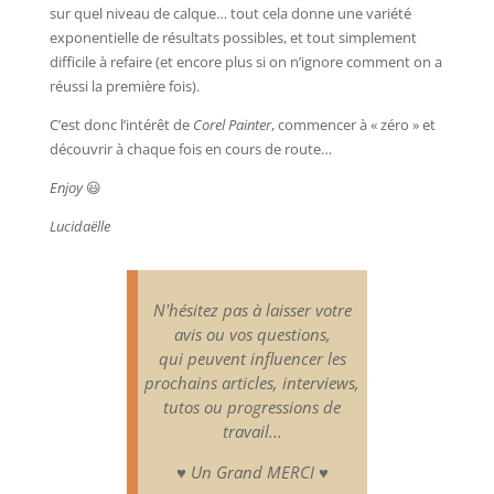
sur quel niveau de calque… tout cela donne une variété
exponentielle de résultats possibles, et tout simplement
difficile à refaire (et encore plus si on n’ignore comment on a
réussi la première fois).
C’est donc l’intérêt de
Corel Painter
, commencer à « zéro » et
découvrir à chaque fois en cours de route…
Enjoy
😃
Lucidaëlle
N'hésitez pas à laisser votre
avis ou vos questions,
qui peuvent influencer les
prochains articles, interviews,
tutos ou progressions de
travail...
♥ Un Grand MERCI ♥